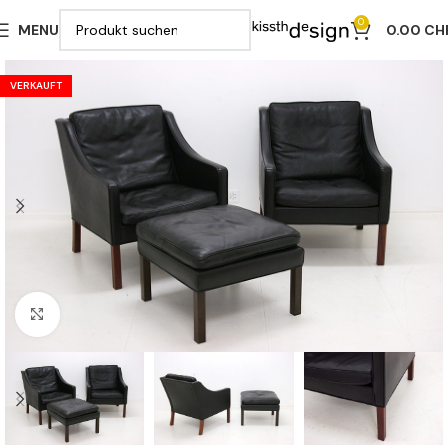
0
MENU
0.00
CH
VERKAUFT
Klicken zu vergrößern