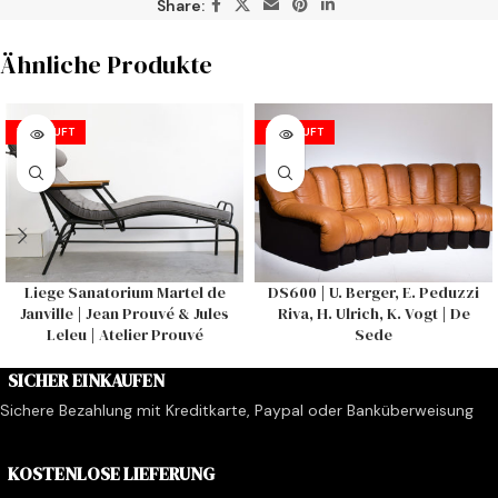
Share:
Ähnliche Produkte
VERKAUFT
VERKAUFT
Liege Sanatorium Martel de
DS600 | U. Berger, E. Peduzzi
Janville | Jean Prouvé & Jules
Riva, H. Ulrich, K. Vogt | De
Leleu | Atelier Prouvé
Sede
SICHER EINKAUFEN
Sichere Bezahlung mit Kreditkarte, Paypal oder Banküberweisung
KOSTENLOSE LIEFERUNG