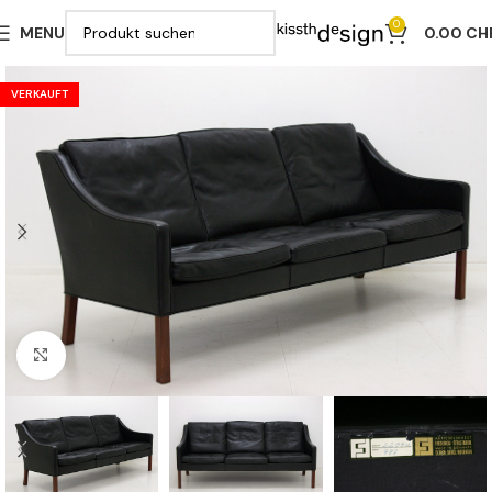
0
MENU
0.00
CH
VERKAUFT
Klicken zu vergrößern