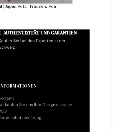
hl | Japan Sofa | France & Son
Flower Pot Hängeleuchte
AUTHENTIZITÄT UND GARANTIEN
Kaufen Sie bei den Experten in der
Schweiz
INFORMATIONEN
Kontakt
Verkaufen Sie uns Ihre Designklassikern
AGB
Datenschutzerklärung