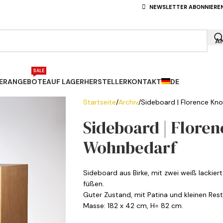
NEWSLETTER ABONNIERE
A
SALE
ERANGEBOTE
AUF LAGER
HERSTELLER
KONTAKT
DE
Startseite
Archiv
Sideboard | Florence Knol
Sideboard | Florenc
Wohnbedarf
Sideboard aus Birke, mit zwei weiß lackier
füßen.
Guter Zustand, mit Patina und kleinen Res
Masse: 182 x 42 cm, H= 82 cm.