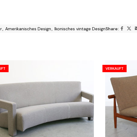
r
,
Amerikanisches Design
,
Ikonisches vintage Design
Share:
UFT
VERKAUFT