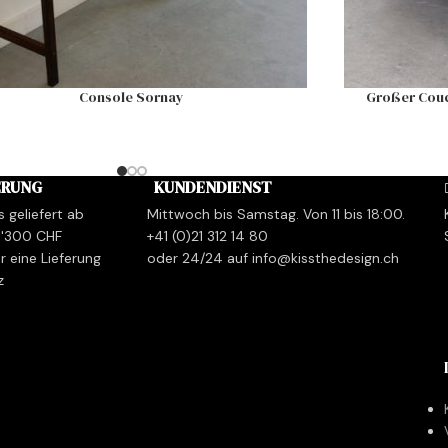
Console Sornay
Großer Couch
ERUNG
KUNDENDIENST
s geliefert ab
Mittwoch bis Samstag. Von 11 bis 18:00.
1'300 CHF
+41 (0)21 312 14 80
r eine Lieferung
oder 24/24 auf info@kissthedesign.ch
z