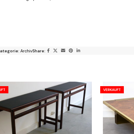
ategorie:
Archiv
Share:
UFT
VERKAUFT