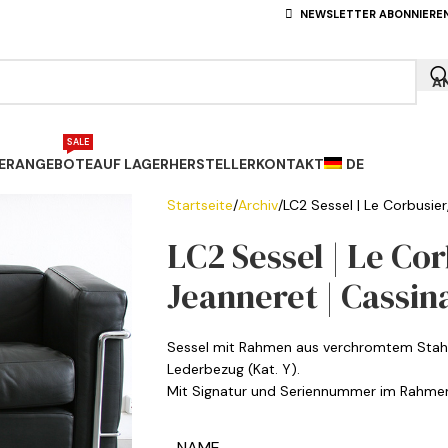
NEWSLETTER ABONNIERE
A
SALE
ERANGEBOTE
AUF LAGER
HERSTELLER
KONTAKT
DE
Startseite
Archiv
LC2 Sessel | Le Corbusier
LC2 Sessel | Le Cor
Jeanneret | Cassin
Sessel mit Rahmen aus verchromtem Stahl
Lederbezug (Kat. Y).
Mit Signatur und Seriennummer im Rahmen
NAME