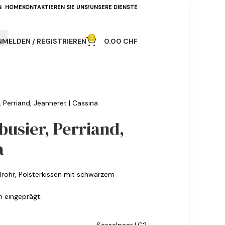
N
HOME
KONTAKTIEREN SIE UNS!
UNSERE DIENSTE
0
NMELDEN / REGISTRIEREN
0.00
CHF
, Perriand, Jeanneret | Cassina
busier, Perriand,
a
rohr, Polsterkissen mit schwarzem
 eingeprägt.