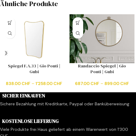
Ähnliche Produkte
Spiegel F.A.33 | Gio Ponti |
Randaccio Spiegel | Gio
Gubi
Ponti | Gubi
838.00
CHF
–
1'258.00
CHF
687.00
CHF
–
899.00
CHF
SICHER EINKAUFEN
Sichere Bezahlung mit Kreditkarte, Paypal oder Banküberweisung
KOSTENLOSE LIEFERUNG
Viele Produkte frei Haus geliefert ab einem Warenwert von 1'300
CHF