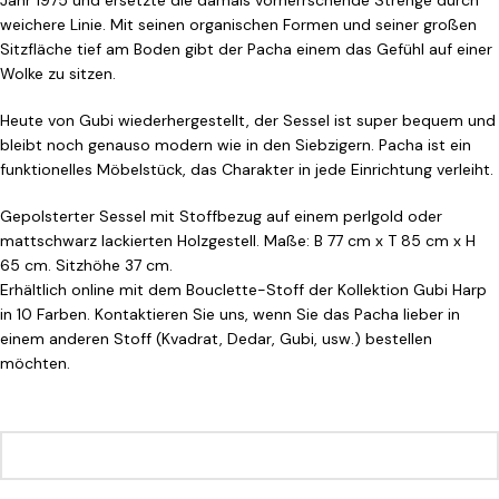
Jahr 1975 und ersetzte die damals vorherrschende Strenge durch
weichere Linie. Mit seinen organischen Formen und seiner großen
Sitzfläche tief am Boden gibt der Pacha einem das Gefühl auf einer
Wolke zu sitzen.
Heute von Gubi wiederhergestellt, der Sessel ist super bequem und
bleibt noch genauso modern wie in den Siebzigern. Pacha ist ein
funktionelles Möbelstück, das Charakter in jede Einrichtung verleiht.
Gepolsterter Sessel mit Stoffbezug auf einem perlgold oder
mattschwarz lackierten Holzgestell. Maße: B 77 cm x T 85 cm x H
65 cm. Sitzhöhe 37 cm.
Erhältlich online mit dem Bouclette-Stoff der Kollektion Gubi Harp
in 10 Farben. Kontaktieren Sie uns, wenn Sie das Pacha lieber in
einem anderen Stoff (Kvadrat, Dedar, Gubi, usw.) bestellen
möchten.