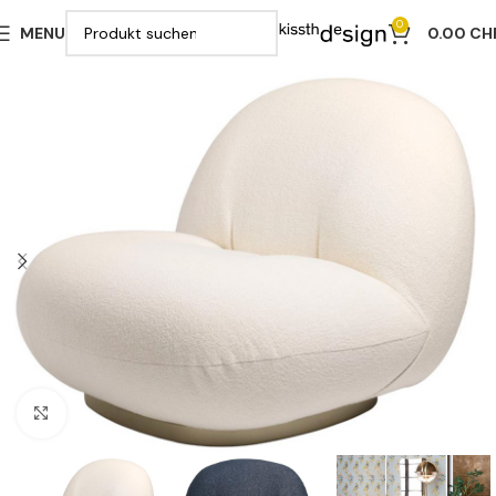
0
MENU
0.00
CH
Klicken zu vergrößern