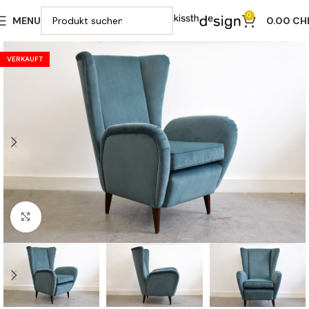
0
MENU
0.00
CH
VERKAUFT
Klicken zu vergrößern