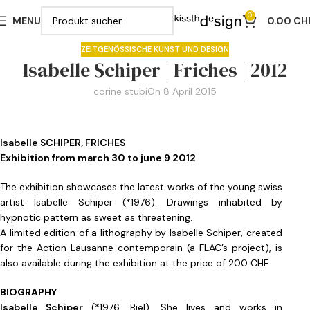
0
MENU
0.00
CH
ZEITGENÖSSISCHE KUNST UND DESIGN
Isabelle Schiper | Friches | 2012
corine stübi
On 8 April 2015
Isabelle SCHIPER, FRICHES
Exhibition from march 30 to june 9 2012
The exhibition showcases the latest works of the young swiss
artist Isabelle Schiper (*1976). Drawings inhabited by
hypnotic pattern as sweet as threatening.
A limited edition of a lithography by Isabelle Schiper, created
for the Action Lausanne contemporain (a FLAC’s project), is
also available during the exhibition at the price of 200 CHF
BIOGRAPHY
Isabelle Schiper
(*1976, Biel). She lives and works in