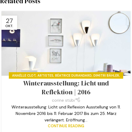
Related Posts
27
OKT.
ANAËLLE CLOT
,
ARTISTES
,
BÉATRICE DURANDARD
,
DIMITRI BÄHLER
,
Winterausstellung: Licht und
ZEITGENÖSSISCHE KUNST | DESIGN
Reflektion | 2016
corine stübi
Winterausstellung: Licht und Reflexion Ausstellung von 11.
Novembre 2016 bis 11. Februar 2017 Bis zum 25. März
verlängert. Eröffnung...
CONTINUE READING