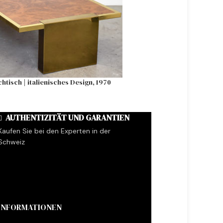
tisch | italienisches Design, 1970
Eero Saarinen | 5
AUTHENTIZITÄT UND GARANTIEN
Kaufen Sie bei den Experten in der
Schweiz
INFORMATIONEN