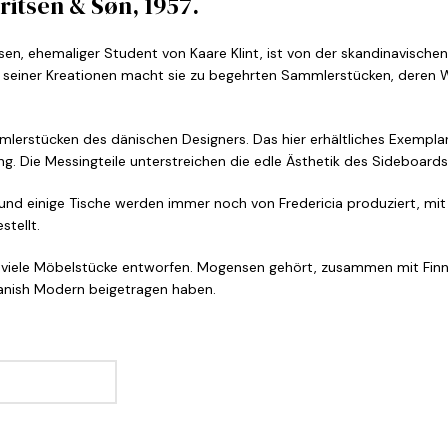
itsen & Søn, 1957.
, ehemaliger Student von Kaare Klint, ist von der skandinavischen T
tät seiner Kreationen macht sie zu begehrten Sammlerstücken, deren W
stücken des dänischen Designers. Das hier erhältliches Exemplar i
g. Die Messingteile unterstreichen die edle Ästhetik des Sideboards
 und einige Tische werden immer noch von Fredericia produziert, m
tellt.
viele Möbelstücke entworfen. Mogensen gehört, zusammen mit Finn 
Danish Modern beigetragen haben.