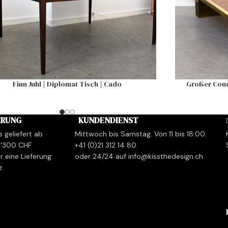
Finn Juhl | Diplomat Tisch | Cado
Großer Couch
ERUNG
KUNDENDIENST
s geliefert ab
Mittwoch bis Samstag. Von 11 bis 18:00.
1'300 CHF
+41 (0)21 312 14 80
r eine Lieferung
oder 24/24 auf info@kissthedesign.ch
z