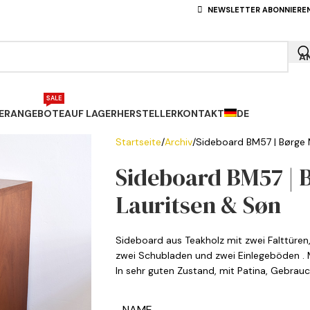
NEWSLETTER ABONNIERE
A
SALE
ERANGEBOTE
AUF LAGER
HERSTELLER
KONTAKT
DE
Startseite
Archiv
Sideboard BM57 | Børge 
Sideboard BM57 | B
Lauritsen & Søn
Sideboard aus Teakholz mit zwei Falttüren
zwei Schubladen und zwei Einlegeböden . 
In sehr guten Zustand, mit Patina, Gebrau
NAME