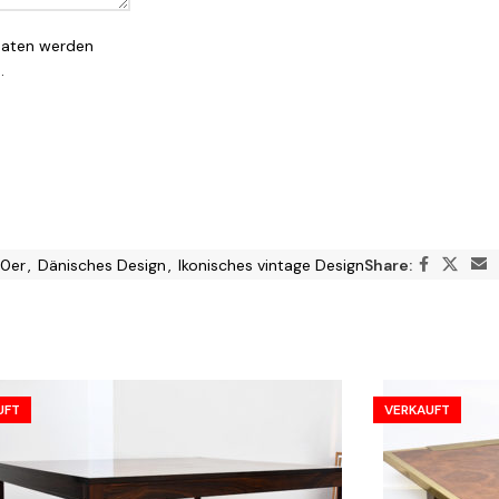
Daten werden
.
0er
,
Dänisches Design
,
Ikonisches vintage Design
Share:
UFT
VERKAUFT