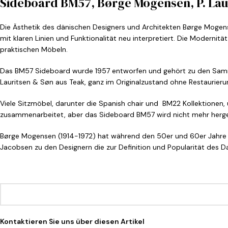
Sideboard BM57, Børge Mogensen, P. Laur
Die Ästhetik des dänischen Designers und Architekten Børge Mogensen
mit klaren Linien und Funktionalität neu interpretiert. Die Moderni
praktischen Möbeln.
Das BM57 Sideboard wurde 1957 entworfen und gehört zu den Sammler
Lauritsen & Søn aus Teak, ganz im Originalzustand ohne Restaurierun
Viele Sitzmöbel, darunter die Spanish chair und
BM22 Kollektionen,
zusammenarbeitet, aber das Sideboard BM57 wird nicht mehr herges
Børge Mogensen (1914-1972) hat während den 50er und 60er Jahre 
Jacobsen zu den Designern die zur Definition und Popularität des 
Kontaktieren Sie uns über diesen Artikel