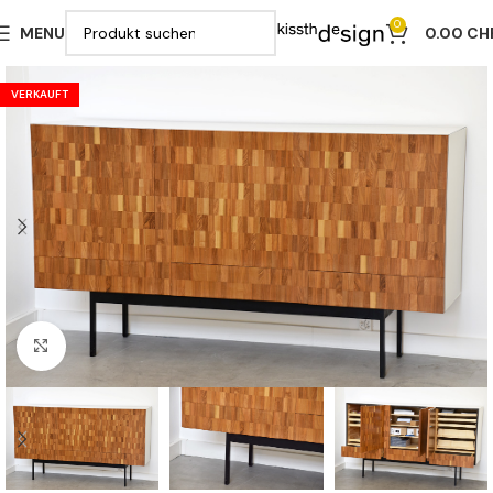
0
MENU
0.00
CH
VERKAUFT
Klicken zu vergrößern