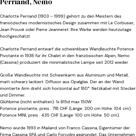
Perriand, Nemo
Charlotte Perriand (1903 – 1999) gehört zu den Meistern des
fransözisches modernistisches Design zusammen mit Le Corbusier,
Jean Prouvé oder Pierre Jeanneret. Ihre Werke werden heutzutage
hochgeschätzt.
Charlotte Perriand entwarf die schwenkbare Wandleuchte Potence
Pivotante in 1938 für ihr Chalet in den französischen Alpen, Nemo
(Cassina) produziert die minimalistische Lampe seit 2012 wieder.
Große Wandleuchte mit Schwenkarm aus Aluminium und Metall,
matt schwarz lackiert. Diffusor aus Opalglas. Der an der Wand
montierte Arm dreht sich horizontal auf 180°. Netzkabel mit Stecker
und Dimmer.
Glühbirne (nicht enthalten): 1x B15d max 150W
Potence pivotante, preis : 718 CHF (Länge: 200 cm Höhe: 104 cm).
Potence MINI, preis : 435 CHF (Länge: 100 cm Höhe: 50 cm).
Nemo wurde 1993 in Mailand von Franco Cassina, Eigentümer der
Firma Cassina SPA und Carlo Forcolini gegründet. Das Unternehmen