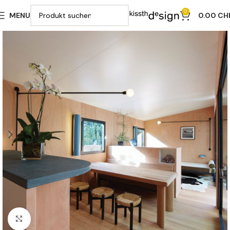
0
MENU
0.00
CH
Klicken zu vergrößern