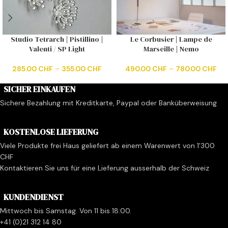
Studio Tetrarch | Pistillino |
Le Corbusier | Lampe de
Valenti / SP Light
Marseille | Nemo
285.00
CHF
–
355.00
CHF
490.00
CHF
–
780.00
CHF
SICHER EINKAUFEN
Sichere Bezahlung mit Kreditkarte, Paypal oder Banküberweisung
KOSTENLOSE LIEFERUNG
Viele Produkte frei Haus geliefert ab einem Warenwert von 1'300
CHF
Kontaktieren Sie uns für eine Lieferung ausserhalb der Schweiz
KUNDENDIENST
Mittwoch bis Samstag. Von 11 bis 18:00.
+41 (0)21 312 14 80