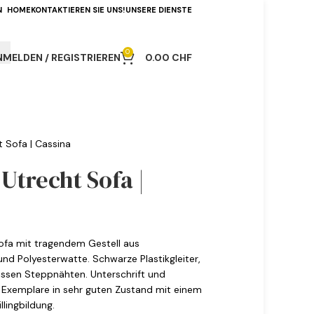
N
HOME
KONTAKTIEREN SIE UNS!
UNSERE DIENSTE
0
NMELDEN / REGISTRIEREN
0.00
CHF
ht Sofa | Cassina
 Utrecht Sofa |
fa mit tragendem Gestell aus
nd Polyesterwatte. Schwarze Plastikgleiter,
eissen Steppnähten. Unterschrift und
Exemplare in sehr guten Zustand mit einem
llingbildung.