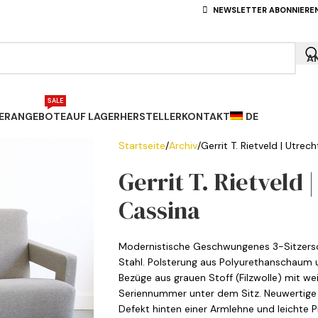
NEWSLETTER ABONNIERE
A
SALE
ERANGEBOTE
AUF LAGER
HERSTELLER
KONTAKT
DE
Startseite
Archiv
Gerrit T. Rietveld | Utrec
Gerrit T. Rietveld |
Cassina
Modernistische Geschwungenes 3-Sitzerso
Stahl. Polsterung aus Polyurethanschaum u
Bezüge aus grauen Stoff (Filzwolle) mit w
Seriennummer unter dem Sitz. Neuwertige 
Defekt hinten einer Armlehne und leichte Pi