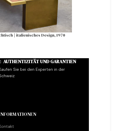
tisch | italienisches Design, 1970
Hängeleuchte PH5 | P
AUTHENTIZITÄT UND GARANTIEN
Kaufen Sie bei den Experten in der
Schweiz
INFORMATIONEN
Kontakt