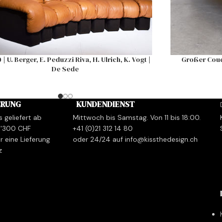
| U. Berger, E. Peduzzi Riva, H. Ulrich, K. Vogt |
Großer Couch
De Sede
ERUNG
KUNDENDIENST
s geliefert ab
Mittwoch bis Samstag. Von 11 bis 18:00.
1'300 CHF
+41 (0)21 312 14 80
r eine Lieferung
oder 24/24 auf info@kissthedesign.ch
z