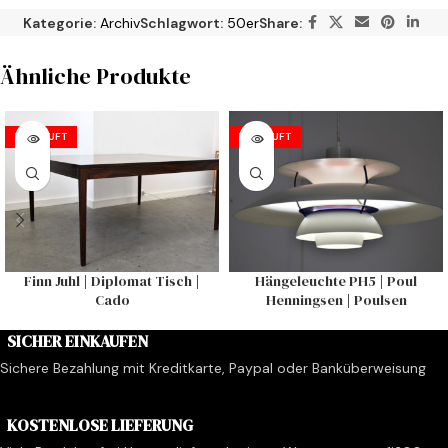
Kategorie:
Archiv
Schlagwort:
50er
Share:
Ähnliche Produkte
VERKAUFT
VERKAUFT
Finn Juhl | Diplomat Tisch |
Hängeleuchte PH5 | Poul
Cado
Henningsen | Poulsen
SICHER EINKAUFEN
Sichere Bezahlung mit Kreditkarte, Paypal oder Banküberweisung
KOSTENLOSE LIEFERUNG