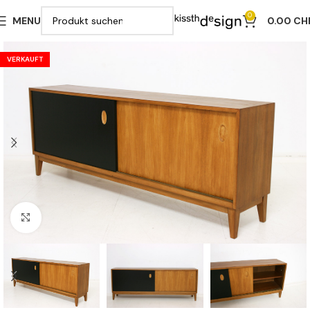
0
MENU
0.00
CH
VERKAUFT
Klicken zu vergrößern