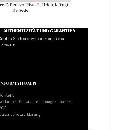
r, E. Peduzzi Riva, H. Ulrich, K. Vogt |
Tulip Tisch Marmor 
De Sede
AUTHENTIZITÄT UND GARANTIEN
Kaufen Sie bei den Experten in der
Schweiz
INFORMATIONEN
Kontakt
Verkaufen Sie uns Ihre Designklassikern
AGB
Datenschutzerklärung