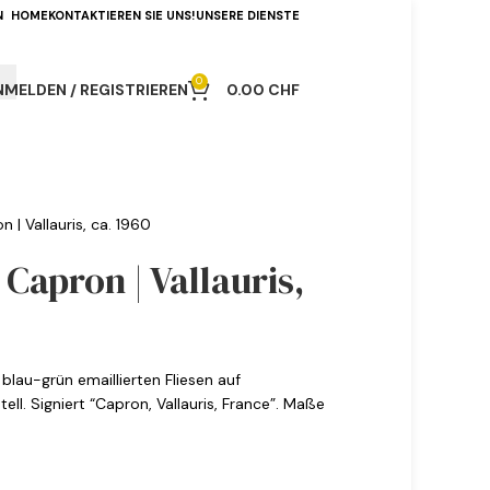
N
HOME
KONTAKTIEREN SIE UNS!
UNSERE DIENSTE
0
NMELDEN / REGISTRIEREN
0.00
CHF
 | Vallauris, ca. 1960
Capron | Vallauris,
blau-grün emaillierten Fliesen auf
ll. Signiert “Capron, Vallauris, France”. Maße