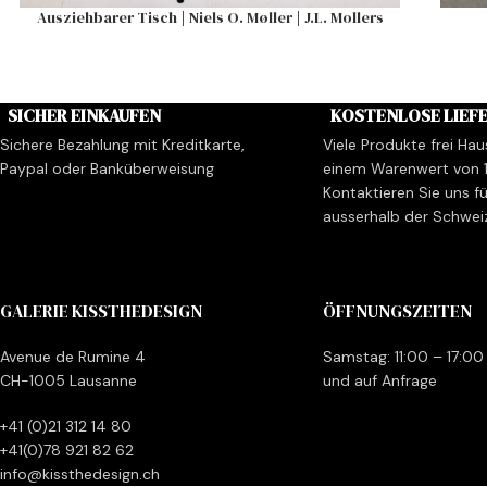
Ausziehbarer Tisch | Niels O. Møller | J.L. Mollers
SICHER EINKAUFEN
KOSTENLOSE LIEF
Sichere Bezahlung mit Kreditkarte,
Viele Produkte frei Hau
Paypal oder Banküberweisung
einem Warenwert von 
Kontaktieren Sie uns fü
ausserhalb der Schwei
GALERIE KISSTHEDESIGN
ÖFFNUNGSZEITEN
Avenue de Rumine 4
Samstag: 11:00 – 17:00
CH-1005 Lausanne
und auf Anfrage
+41 (0)21 312 14 80
+41(0)78 921 82 62
info@kissthedesign.ch