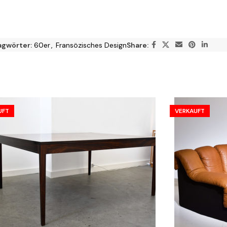
agwörter:
60er
,
Fransözisches Design
Share:
UFT
VERKAUFT