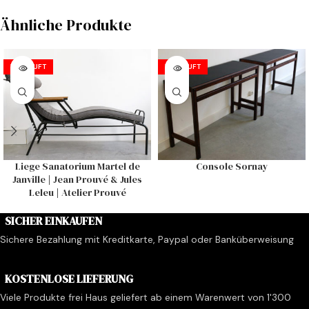
Ähnliche Produkte
VERKAUFT
VERKAUFT
Liege Sanatorium Martel de
Console Sornay
Janville | Jean Prouvé & Jules
Leleu | Atelier Prouvé
SICHER EINKAUFEN
Sichere Bezahlung mit Kreditkarte, Paypal oder Banküberweisung
KOSTENLOSE LIEFERUNG
Viele Produkte frei Haus geliefert ab einem Warenwert von 1'300