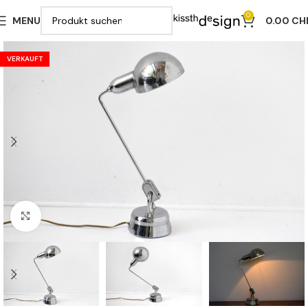
0
MENU
0.00
CH
VERKAUFT
Klicken zu vergrößern