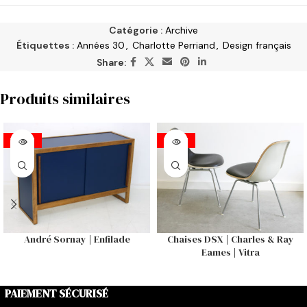
Catégorie :
Archive
Étiquettes :
Années 30
,
Charlotte Perriand
,
Design français
Share:
Produits similaires
VENDU
VENDU
André Sornay | Enfilade
Chaises DSX | Charles & Ray
Eames | Vitra
PAIEMENT SÉCURISÉ