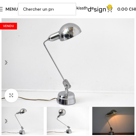
0
MENU
0.00
CH
VENDU
Cliquer pour agrandir