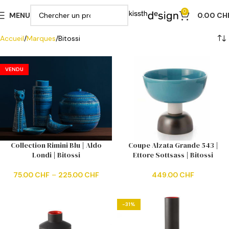
0
MENU
0.00
CH
Accueil
Marques
Bitossi
VENDU
Collection Rimini Blu | Aldo
Coupe Alzata Grande 543 |
Londi | Bitossi
Ettore Sottsass | Bitossi
75.00
CHF
–
225.00
CHF
449.00
CHF
-31%