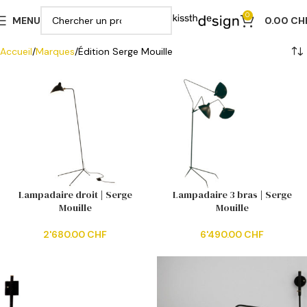
0
MENU
0.00
CH
Accueil
Marques
Édition Serge Mouille
Lampadaire droit | Serge
Lampadaire 3 bras | Serge
Mouille
Mouille
2'680.00
CHF
6'490.00
CHF