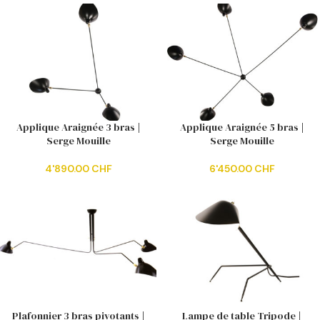
Applique Araignée 3 bras |
Applique Araignée 5 bras |
Serge Mouille
Serge Mouille
4'890.00
CHF
6'450.00
CHF
Plafonnier 3 bras pivotants |
Lampe de table Tripode |