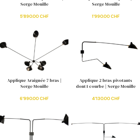
Serge Mouille
Serge Mouille
5'890.00
CHF
1'990.00
CHF
Applique Araignée 7 bras |
Applique 2 bras pivotants
Serge Mouille
dont 1 courbe | Serge Mouille
6'990.00
CHF
4'130.00
CHF