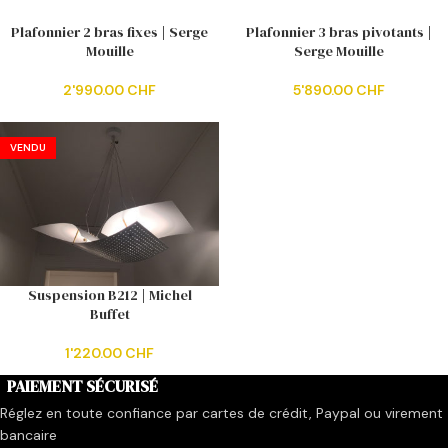
Plafonnier 2 bras fixes | Serge
Plafonnier 3 bras pivotants |
Mouille
Serge Mouille
2'990.00
CHF
5'890.00
CHF
VENDU
Suspension B212 | Michel
Buffet
1'220.00
CHF
PAIEMENT SÉCURISÉ
Réglez en toute confiance par cartes de crédit, Paypal ou virement
bancaire