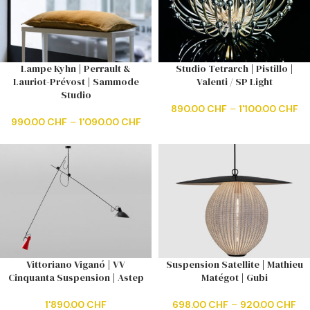
Lampe Kyhn | Perrault &
Studio Tetrarch | Pistillo |
Lauriot-Prévost | Sammode
Valenti / SP Light
Studio
890.00
CHF
–
1'100.00
CHF
990.00
CHF
–
1'090.00
CHF
Vittoriano Viganó | VV
Suspension Satellite | Mathieu
Cinquanta Suspension | Astep
Matégot | Gubi
1'890.00
CHF
698.00
CHF
–
920.00
CHF