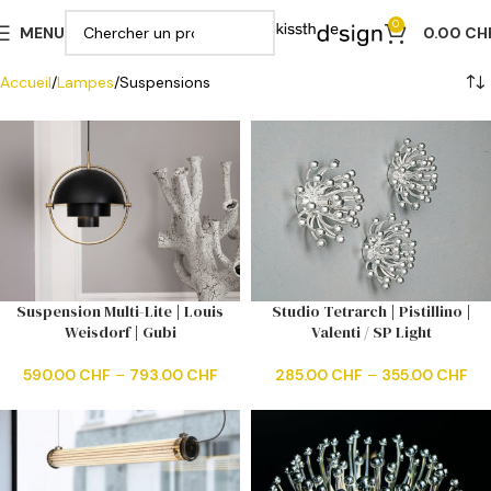
0
MENU
0.00
CH
Accueil
Lampes
Suspensions
Suspension Multi-Lite | Louis
Studio Tetrarch | Pistillino |
Weisdorf | Gubi
Valenti / SP Light
590.00
CHF
–
793.00
CHF
285.00
CHF
–
355.00
CHF