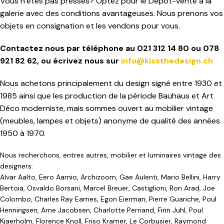
Vous n’êtes pas pressés? Optez pour le Dépot-vente à la
galerie avec des conditions avantageuses. Nous prenons vos
objets en consignation et les vendons pour vous.
Contactez nous par téléphone au 021 312 14 80 ou 078
921 82 62, ou
écrivez nous
sur
info@kissthedesign.ch
Nous achetons principalement du design signé entre 1930 et
1985 ainsi que les production de la période Bauhaus et Art
Déco moderniste, mais sommes ouvert au mobilier vintage
(meubles, lampes et objets) anonyme de qualité des années
1950 à 1970.
Nous recherchons, entres autres, mobilier et luminaires vintage des
designers:
Alvar Aalto, Eero Aarnio, Archizoom, Gae Aulenti, Mario Bellini, Harry
Bertoia, Osvaldo Borsani, Marcel Breuer, Castiglioni, Ron Arad, Joe
Colombo, Charles Ray Eames, Egon Eierman, Pierre Guariche, Poul
Henningsen, Arne Jacobsen, Charlotte Perriand, Finn Juhl, Poul
Kjaerholm, Florence Knoll, Friso Kramer, Le Corbusier, Raymond