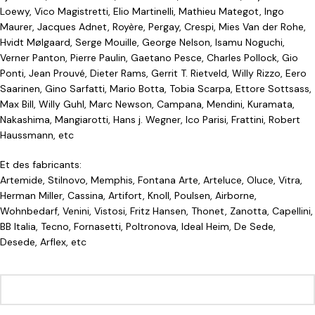
Loewy, Vico Magistretti, Elio Martinelli, Mathieu Mategot, Ingo
Maurer, Jacques Adnet, Royère, Pergay, Crespi, Mies Van der Rohe,
Hvidt Mølgaard, Serge Mouille, George Nelson, Isamu Noguchi,
Verner Panton, Pierre Paulin, Gaetano Pesce, Charles Pollock, Gio
Ponti, Jean Prouvé, Dieter Rams, Gerrit T. Rietveld, Willy Rizzo, Eero
Saarinen, Gino Sarfatti, Mario Botta, Tobia Scarpa, Ettore Sottsass,
Max Bill, Willy Guhl, Marc Newson, Campana, Mendini, Kuramata,
Nakashima, Mangiarotti, Hans j. Wegner, Ico Parisi, Frattini, Robert
Haussmann, etc
Et des fabricants:
Artemide, Stilnovo, Memphis, Fontana Arte, Arteluce, Oluce, Vitra,
Herman Miller, Cassina, Artifort, Knoll, Poulsen, Airborne,
Wohnbedarf, Venini, Vistosi, Fritz Hansen, Thonet, Zanotta, Capellini,
BB Italia, Tecno, Fornasetti, Poltronova, Ideal Heim, De Sede,
Desede, Arflex, etc