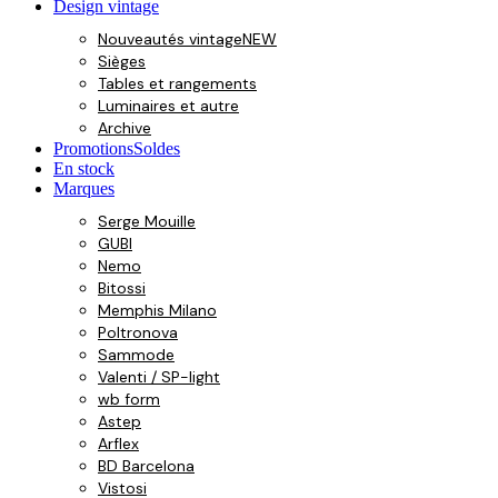
Design vintage
Nouveautés vintage
NEW
Sièges
Tables et rangements
Luminaires et autre
Archive
Promotions
Soldes
En stock
Marques
Serge Mouille
GUBI
Nemo
Bitossi
Memphis Milano
Poltronova
Sammode
Valenti / SP-light
wb form
Astep
Arflex
BD Barcelona
Vistosi