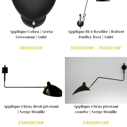
Applique Cobra | Greta
Applique BL6 Bestlite | Robert
Grossman | Gubi
Dudley Best | Gubi
399.00
CHF
570.00
CHF
–
793.00
CHF
Applique 1 bras droit pivotant
Applique 1 bras pivotant
| Serge Mouille
courbe | Serge Mouille
2'480.00
CHF
2'480.00
CHF