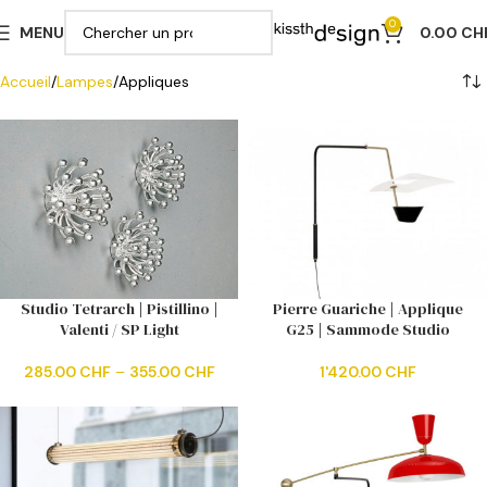
0
MENU
0.00
CH
Accueil
Lampes
Appliques
Studio Tetrarch | Pistillino |
Pierre Guariche | Applique
Valenti / SP Light
G25 | Sammode Studio
285.00
CHF
–
355.00
CHF
1'420.00
CHF