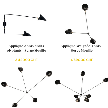
Applique 2 bras droits
Applique Araignée 3 bras |
pivotants | Serge Mouille
Serge Mouille
3'420.00
CHF
4'890.00
CHF