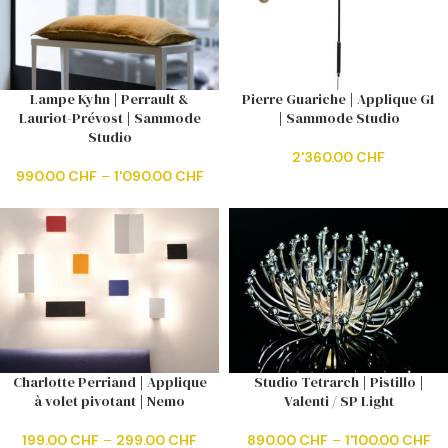
Lampe Kyhn | Perrault &
Pierre Guariche | Applique G1
Lauriot-Prévost | Sammode
| Sammode Studio
Studio
2'360.00
CHF
990.00
CHF
–
1'090.00
CHF
Charlotte Perriand | Applique
Studio Tetrarch | Pistillo |
à volet pivotant | Nemo
Valenti / SP Light
199.00
CHF
–
299.00
CHF
890.00
CHF
–
1'100.00
CHF