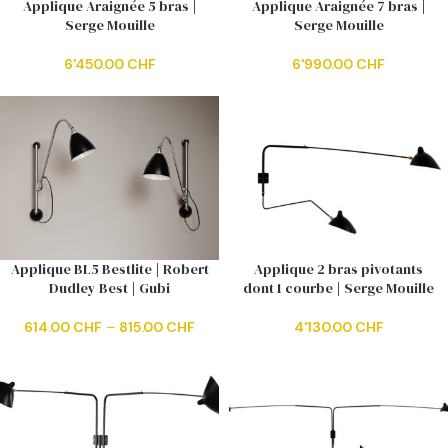
Applique Araignée 5 bras |
Applique Araignée 7 bras |
Serge Mouille
Serge Mouille
6'450.00
CHF
6'990.00
CHF
Applique BL5 Bestlite | Robert
Applique 2 bras pivotants
Dudley Best | Gubi
dont 1 courbe | Serge Mouille
614.00
CHF
–
815.00
CHF
4'130.00
CHF