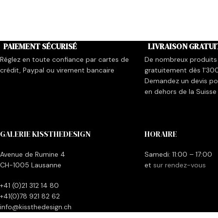
PAIEMENT SÉCURISÉ
LIVRAISON GRATUI
Réglez en toute confiance par cartes de
De nombreux produits 
crédit, Paypal ou virement bancaire
gratuitement dès 1'30
Demandez un devis pou
en dehors de la Suisse
GALERIE KISSTHEDESIGN
HORAIRE
Avenue de Rumine 4
Samedi: 11:00 – 17:00
CH-1005 Lausanne
et
sur rendez-vous
+41 (0)21 312 14 80
+41(0)78 921 82 62
info@kissthedesign.ch