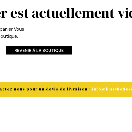
r est actuellement vi
 panier
Vous
boutique.
REVENIR À LA BOUTIQUE
actez nous pour un devis de livraison ·
info@kissthedes