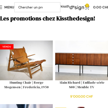
0
MENU
0.00
CH
Les promotions chez Kissthedesign!
VENDU
Hunting Chair | Børge
Alain Richard | Enfilade série
Mogensen | Fredericia, 1950
800 | Meuble TV
9'000.00
CHF