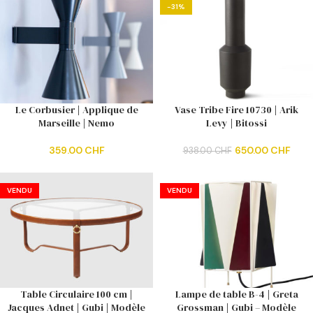
-31%
Le Corbusier | Applique de
Vase Tribe Fire 10730 | Arik
Marseille | Nemo
Levy | Bitossi
359.00
CHF
650.00
CHF
938.00
CHF
VENDU
VENDU
Table Circulaire 100 cm |
Lampe de table B-4 | Greta
Jacques Adnet | Gubi | Modèle
Grossman | Gubi – Modèle