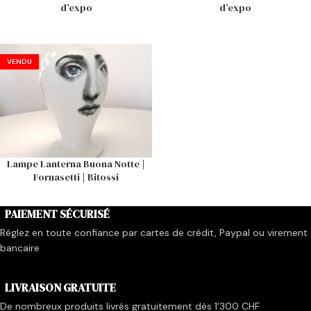
d’expo
d’expo
VENDU
Lampe Lanterna Buona Notte |
Fornasetti | Bitossi
PAIEMENT SÉCURISÉ
Réglez en toute confiance par cartes de crédit, Paypal ou virement
bancaire
LIVRAISON GRATUITE
De nombreux produits livrés gratuitement dès 1'300 CHF