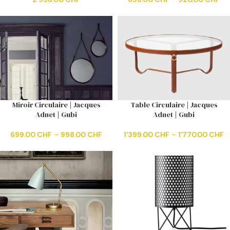
Miroir Circulaire | Jacques
Table Circulaire | Jacques
Adnet | Gubi
Adnet | Gubi
699.00
CHF
–
998.00
CHF
1'399.00
CHF
–
1'770.00
CHF