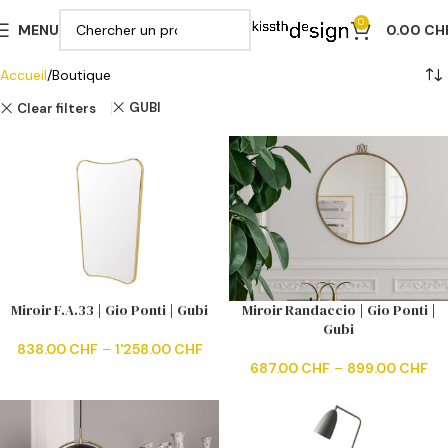
0
MENU
0.00
CH
Accueil
Boutique
GUBI
Clear filters
Miroir F.A.33 | Gio Ponti | Gubi
Miroir Randaccio | Gio Ponti |
Gubi
838.00
CHF
–
1'258.00
CHF
687.00
CHF
–
899.00
CHF