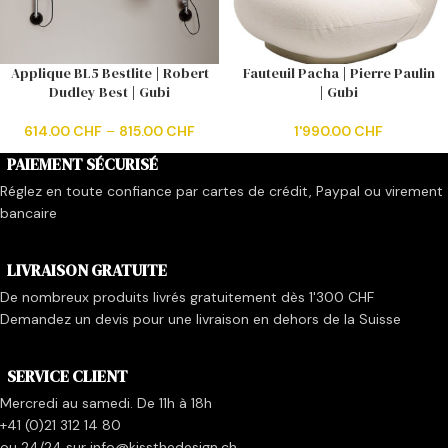
Applique BL5 Bestlite | Robert
Fauteuil Pacha | Pierre Paulin
Dudley Best | Gubi
| Gubi
614.00
CHF
–
815.00
CHF
1'990.00
CHF
PAIEMENT SÉCURISÉ
Réglez en toute confiance par cartes de crédit, Paypal ou virement
bancaire
LIVRAISON GRATUITE
De nombreux produits livrés gratuitement dès 1'300 CHF
Demandez un devis pour une livraison en dehors de la Suisse
SERVICE CLIENT
Mercredi au samedi. De 11h à 18h
+41 (0)21 312 14 80
ou 24/24 sur info@kissthedesign.ch