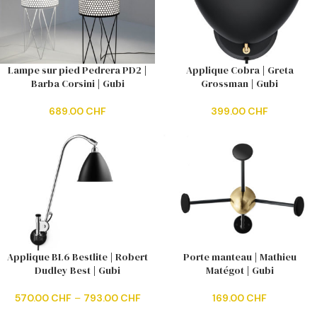
Lampe sur pied Pedrera PD2 |
Applique Cobra | Greta
Barba Corsini | Gubi
Grossman | Gubi
689.00
CHF
399.00
CHF
Applique BL6 Bestlite | Robert
Porte manteau | Mathieu
Dudley Best | Gubi
Matégot | Gubi
570.00
CHF
–
793.00
CHF
169.00
CHF