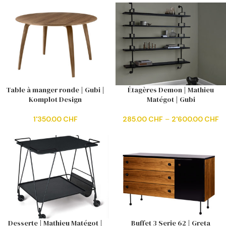
Table à manger ronde | Gubi |
Étagères Demon | Mathieu
Komplot Design
Matégot | Gubi
1'350.00
CHF
285.00
CHF
–
2'600.00
CHF
Desserte | Mathieu Matégot |
Buffet 3 Serie 62 | Greta