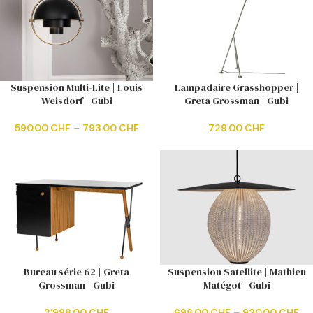
Suspension Multi-Lite | Louis
Lampadaire Grasshopper |
Weisdorf | Gubi
Greta Grossman | Gubi
590.00
CHF
–
793.00
CHF
729.00
CHF
Bureau série 62 | Greta
Suspension Satellite | Mathieu
Grossman | Gubi
Matégot | Gubi
2'998.00
CHF
698.00
CHF
–
920.00
CHF