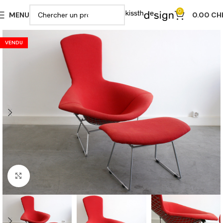
0
MENU
0.00
CH
VENDU
Cliquer pour agrandir