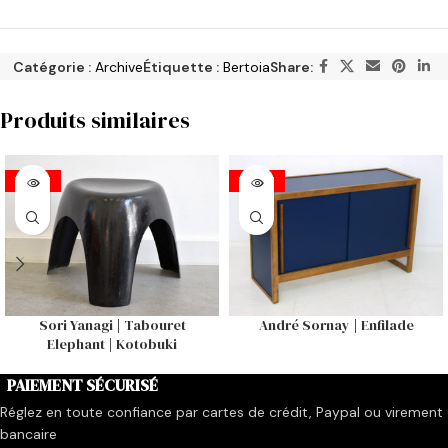
Catégorie :
Archive
Étiquette :
Bertoia
Share:
Produits similaires
VENDU
VENDU
Sori Yanagi | Tabouret
André Sornay | Enfilade
Elephant | Kotobuki
PAIEMENT SÉCURISÉ
Réglez en toute confiance par cartes de crédit, Paypal ou virement
bancaire