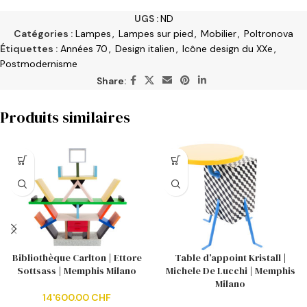
UGS :
ND
Catégories :
Lampes
,
Lampes sur pied
,
Mobilier
,
Poltronova
Étiquettes :
Années 70
,
Design italien
,
Icône design du XXe
,
Postmodernisme
Share:
Produits similaires
Bibliothèque Carlton | Ettore
Table d’appoint Kristall |
Sottsass | Memphis Milano
Michele De Lucchi | Memphis
Milano
14'600.00
CHF