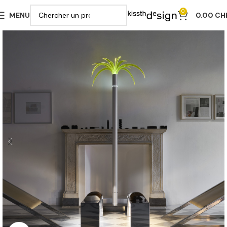
0
MENU
0.00
CH