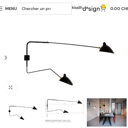
0
MENU
0.00
CH
Cliquer pour agrandir