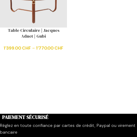
Table Circulaire | Jacques
Adnet | Gubi
1'399.00
CHF
–
1'770.00
CHF
PAIEMENT SÉCURISÉ
Réglez en toute confiance par cartes de crédit, Paypal ou virement
bancaire