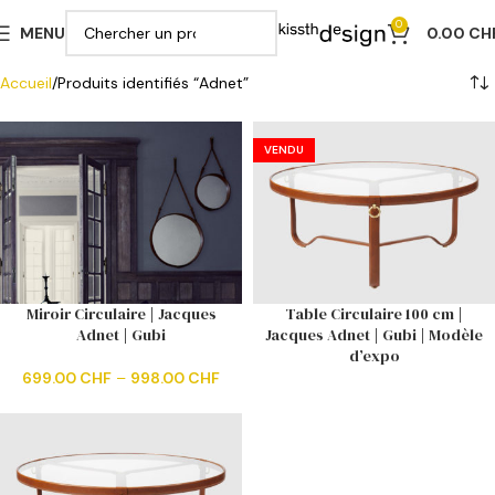
0
MENU
0.00
CH
Accueil
Produits identifiés “Adnet”
VENDU
Miroir Circulaire | Jacques
Table Circulaire 100 cm |
Adnet | Gubi
Jacques Adnet | Gubi | Modèle
d’expo
699.00
CHF
–
998.00
CHF