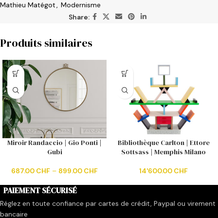
Mathieu Matégot
,
Modernisme
Share:
Produits similaires
Miroir Randaccio | Gio Ponti |
Bibliothèque Carlton | Ettore
Gubi
Sottsass | Memphis Milano
687.00
CHF
–
899.00
CHF
14'600.00
CHF
PAIEMENT SÉCURISÉ
Réglez en toute confiance par cartes de crédit, Paypal ou virement
bancaire