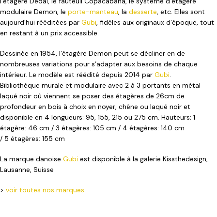
l’étagère Dedal, le fauteuil Copacabana, le système d’étagère
modulaire Demon, le
porte-manteau
, la
desserte
, etc. Elles sont
aujourd’hui rééditées par
Gubi
, fidèles aux originaux d’époque, tout
en restant à un prix accessible.
Dessinée en 1954, l’étagère Demon peut se décliner en de
nombreuses variations pour s’adapter aux besoins de chaque
intérieur. Le modèle est réédité depuis 2014 par
Gubi
.
Bibliothèque murale et modulaire avec 2 à 3 portants en métal
laqué noir où viennent se poser des étagères de 26cm de
profondeur en bois à choix en noyer, chêne ou laqué noir et
disponible en 4 longueurs: 95, 155, 215 ou 275 cm.
Hauteurs: 1
étagère: 46 cm / 3 étagères: 105 cm / 4 étagères: 140 cm
/ 5 étagères: 155 cm
La marque danoise
Gubi
est disponible à la galerie Kissthedesign,
Lausanne, Suisse
>
voir toutes nos marques