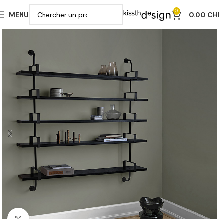
0
MENU
0.00
CH
Cliquer pour agrandir