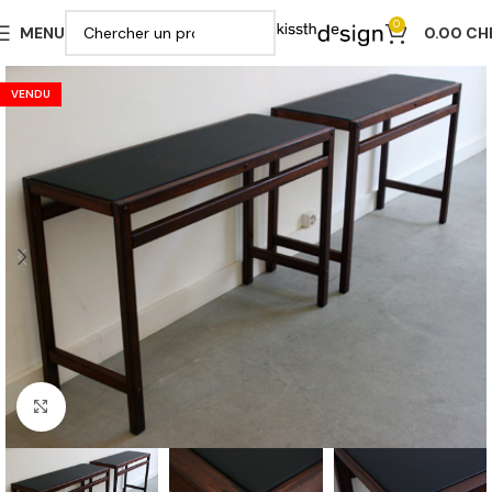
0
MENU
0.00
CH
VENDU
Cliquer pour agrandir