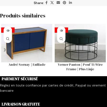
Share:
Produits similaires
VENDU
VENDU
André Sornay | Enfilade
Verner Panton | Pouf T1 Wire
Frame | Plus Linje
PAIEMENT SÉCURISÉ
Réglez en toute confiance par cartes de crédit, Paypal ou virement
bancaire
LIVRAISON GRATUITE