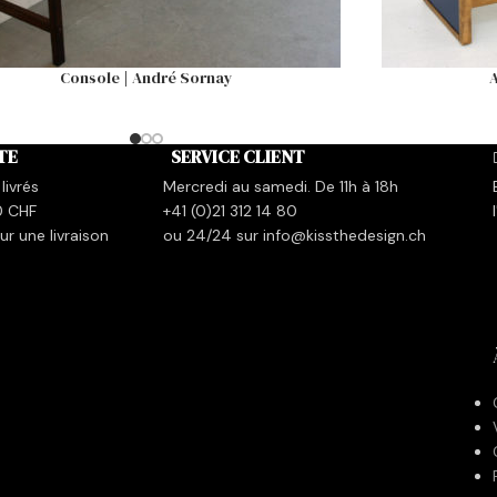
Console | André Sornay
A
TE
SERVICE CLIENT
livrés
Mercredi au samedi. De 11h à 18h
0 CHF
+41 (0)21 312 14 80
r une livraison
ou 24/24 sur info@kissthedesign.ch