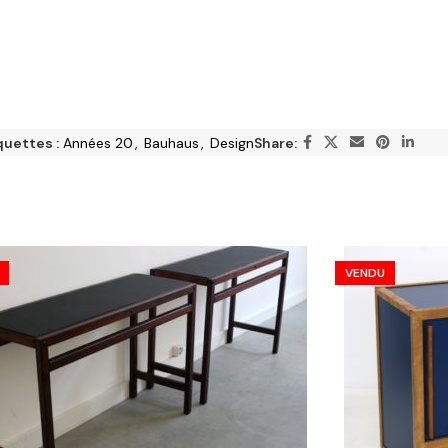
quettes :
Années 20
,
Bauhaus
,
Design
Share:
VENDU