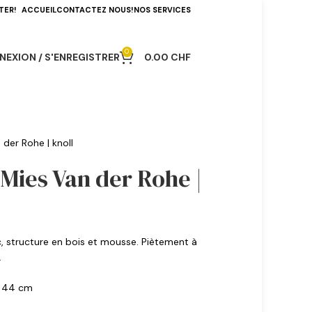
TER!
ACCUEIL
CONTACTEZ NOUS!
NOS SERVICES
0
EXION / S'ENREGISTRER
0.00
CHF
 der Rohe | knoll
 Mies Van der Rohe |
c, structure en bois et mousse. Piètement à
.
e 44 cm