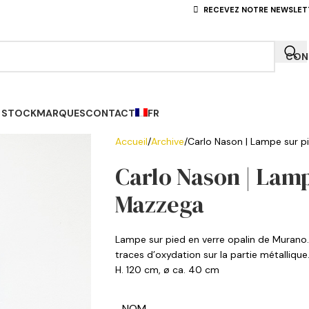
RECEVEZ NOTRE NEWSLET
CONN
 STOCK
MARQUES
CONTACT
FR
Accueil
Archive
Carlo Nason | Lampe sur p
Carlo Nason | Lamp
Mazzega
Lampe sur pied en verre opalin de Murano.
traces d’oxydation sur la partie métallique
H. 120 cm, ø ca. 40 cm
NOM