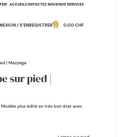
TER!
ACCUEIL
CONTACTEZ NOUS!
NOS SERVICES
0
EXION / S'ENREGISTRER
0.00
CHF
ied | Mazzega
e sur pied |
 Modèle plus édité en très bon état avec
.