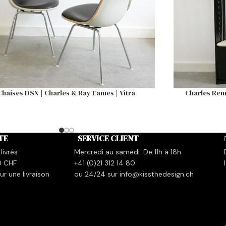
Chaises DSX | Charles & Ray Eames | Vitra
Charles Renn
TE
SERVICE CLIENT
livrés
Mercredi au samedi. De 11h à 18h
0 CHF
+41 (0)21 312 14 80
r une livraison
ou 24/24 sur info@kissthedesign.ch