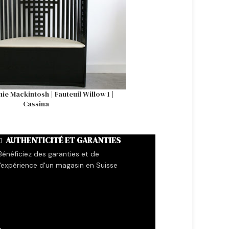
ie Mackintosh | Fauteuil Willow 1 |
Applique vintage
Cassina
AUTHENTICITÉ ET GARANTIES
Bénéficiez des garanties et de
l'expérience d'un magasin en Suisse