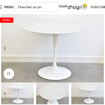
0
MENU
0.00
CH
VENDU
Cliquer pour agrandir