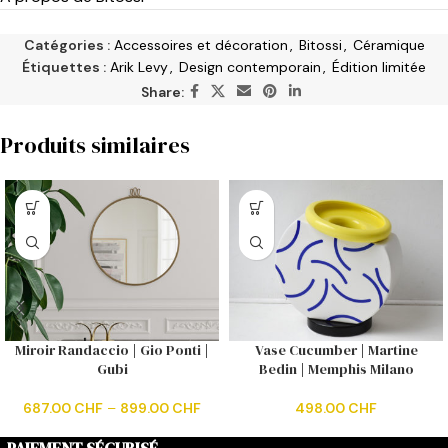
Catégories :
Accessoires et décoration
,
Bitossi
,
Céramique
Étiquettes :
Arik Levy
,
Design contemporain
,
Édition limitée
Share:
Produits similaires
Miroir Randaccio | Gio Ponti |
Vase Cucumber | Martine
Gubi
Bedin | Memphis Milano
687.00
CHF
–
899.00
CHF
498.00
CHF
PAIEMENT SÉCURISÉ