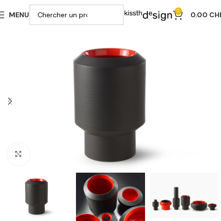
0
MENU
0.00
CH
Cliquer pour agrandir