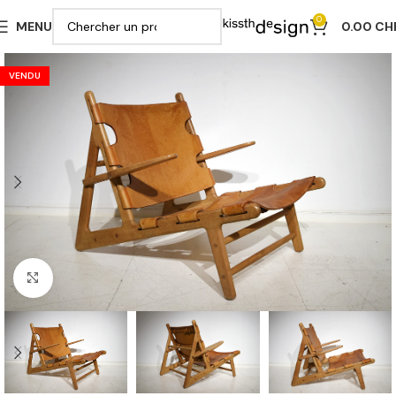
0
MENU
0.00
CH
VENDU
Cliquer pour agrandir