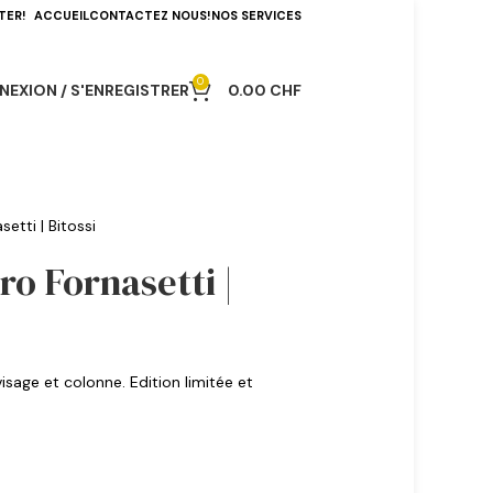
TER!
ACCUEIL
CONTACTEZ NOUS!
NOS SERVICES
0
EXION / S'ENREGISTRER
0.00
CHF
setti | Bitossi
ero Fornasetti |
isage et colonne. Edition limitée et