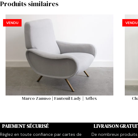
Produits similaires
VENDU
VENDU
Marco Zanuso | Fauteuil Lady | Arflex
Cha
PAIEMENT SÉCURISÉ
LIVRAISON GRATUI
Réglez en toute confiance par cartes de
De nombreux produits 