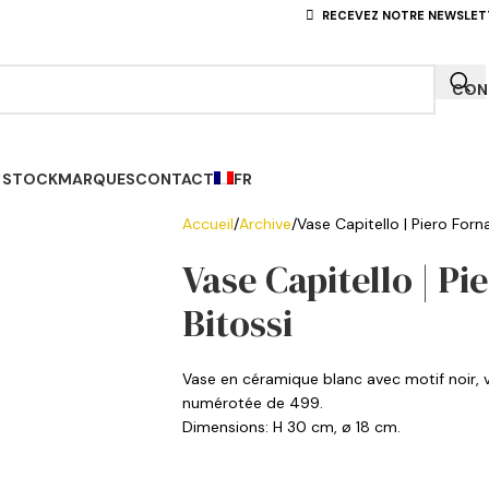
RECEVEZ NOTRE NEWSLET
CONN
 STOCK
MARQUES
CONTACT
FR
Accueil
Archive
Vase Capitello | Piero Forna
Vase Capitello | Pi
Bitossi
Vase en céramique blanc avec motif noir, v
numérotée de 499.
Dimensions:
H 30 cm, ø 18 cm.