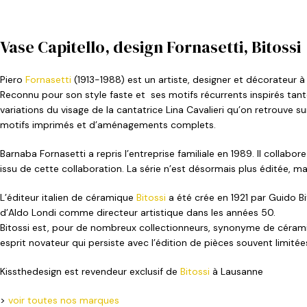
Vase Capitello, design Fornasetti, Bitossi
Piero
Fornasetti
(1913-1988) est un artiste, designer et décorateur à
Reconnu pour son style faste et ses motifs récurrents inspirés tant
variations du visage de la cantatrice Lina Cavalieri qu’on retrouve s
motifs imprimés et d’aménagements complets.
Barnaba Fornasetti a repris l’entreprise familiale en 1989. Il collab
issu de cette collaboration. La série n’est désormais plus éditée, m
L’éditeur italien de céramique
Bitossi
a été crée en 1921 par Guido Bit
d’Aldo Londi comme directeur artistique dans les années 50.
Bitossi est, pour de nombreux collectionneurs, synonyme de cérami
esprit novateur qui persiste avec l’édition de pièces souvent limit
Kissthedesign est revendeur exclusif de
Bitossi
à Lausanne
>
voir toutes nos marques