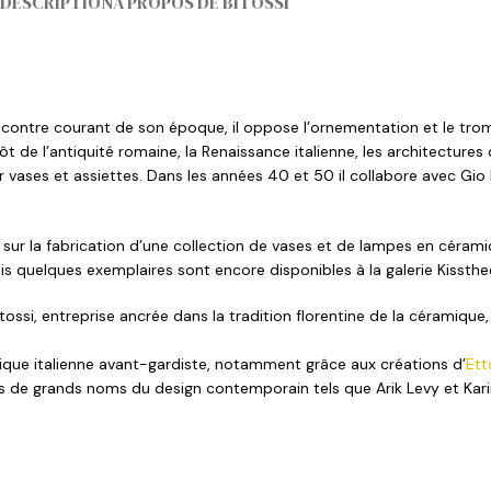
DESCRIPTION
À PROPOS DE BITOSSI
 contre courant de son époque, il oppose l’ornementation et le tromp
ôt de l’antiquité romaine, la Renaissance italienne, les architectur
ur vases et assiettes. Dans les années 40 et 50 il collabore avec Gio
ore sur la fabrication d’une collection de vases et de lampes en céra
ais quelques exemplaires sont encore disponibles à la galerie Kissthe
ossi, entreprise ancrée dans la tradition florentine de la céramique, 
que italienne avant-gardiste, notamment grâce aux créations d’
Ett
ées de grands noms du design contemporain tels que Arik Levy et Kar