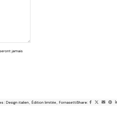
seront jamais
s :
Design italien
,
Édition limitée
,
Fornasetti
Share: