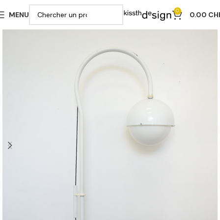
0
MENU
0.00
CH