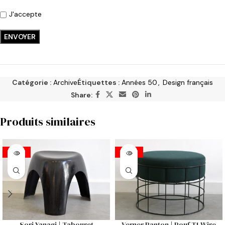
J'accepte
Catégorie :
Archive
Étiquettes :
Années 50
,
Design français
Share:
Produits similaires
VENDU
VENDU
Sori Yanagi | Tabouret
Verner Panton | Pouf T1 Wire