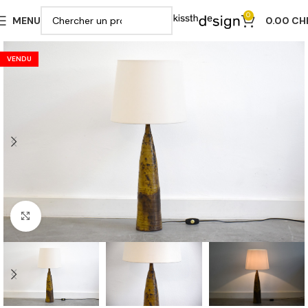
0
MENU
0.00
CH
VENDU
Cliquer pour agrandir