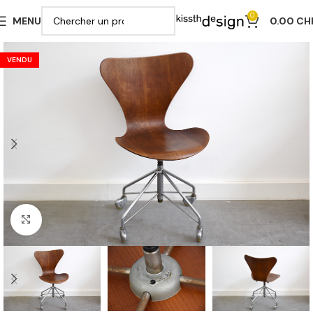
0
MENU
0.00
CH
VENDU
Cliquer pour agrandir