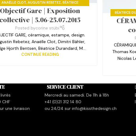
ANAËLLE CLOT
,
AUGUSTIN REBETEZ
,
BÉATRICE
Objectif Gare | Exposition
RANDARD
,
DIMITRI BÄHLER
,
EXPOSITIONS PASSÉES
,
BÉATRICE D
MAKIKO NAKAMURA
,
MARTIN HYDE
collective | 5.06-25.07.2015
CÉRAMI
DIMITRI 
NAKAMURA
,
M
co
Posted by
corine stübi
JECTIF GARE, céramique, estampe, design.
gustin Rebetez, Anaëlle Clot, Dimitri Bähler,
CÉRAMIQUE 
lge Hjorth Bentsen, Béatrice Durandard, M...
Thomas Koen
CONTINUE READING
Nicolas L
TE
SERVICE CLIENT
livrés
Mercredi au samedi. De 11h à 18h
0 CHF
+41 (0)21 312 14 80
r une livraison
ou 24/24 sur info@kissthedesign.ch