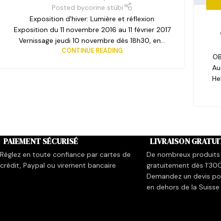
Posted by
corine stübi
DU
Exposition d'hiver: Lumière et réflexion
Exposition du 11 novembre 2016 au 11 février 2017
Vernissage jeudi 10 novembre dès 18h30, en...
CONTINUE READING
OB
Au
He
PAIEMENT SÉCURISÉ
LIVRAISON GRATUI
Réglez en toute confiance par cartes de
De nombreux produits 
crédit, Paypal ou virement bancaire
gratuitement dès 1'30
Demandez un devis pou
en dehors de la Suisse