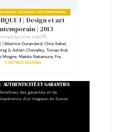
URANDARD
,
DESIGNERS CONTEMPORAINS
,
QUE I | Design et art
BÄHLER
,
EXPOSITIONS PASSÉES
,
MAKIKO
ARTIN HYDE
,
MATTEO ZORZENONI
,
NICOLAS
ntemporain | 2013
LE MOIGNE
,
TOMAS KRAL
Posted by
corine stübi
I Béatrice Durandard, Chris Kabel,
ig & Adrien Chevalley, Tomas Kral,
e Moigne, Makiko Nakamura, Fra...
CONTINUE READING
AUTHENTICITÉ ET GARANTIES
Bénéficiez des garanties et de
l'expérience d'un magasin en Suisse