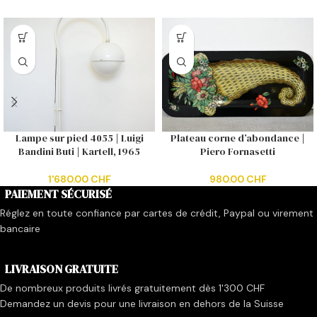
Lampe sur pied 4055 | Luigi
Plateau corne d’abondance |
Bandini Buti | Kartell, 1965
Piero Fornasetti
1'680.00
CHF
980.00
CHF
PAIEMENT SÉCURISÉ
Réglez en toute confiance par cartes de crédit, Paypal ou virement
bancaire
LIVRAISON GRATUITE
De nombreux produits livrés gratuitement dès 1'300 CHF
Demandez un devis pour une livraison en dehors de la Suisse