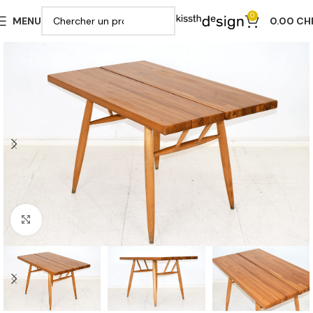
0
MENU
0.00
CH
Cliquer pour agrandir