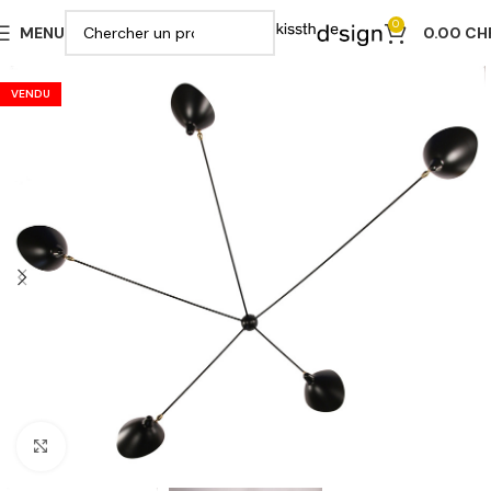
0
MENU
0.00
CH
VENDU
Cliquer pour agrandir