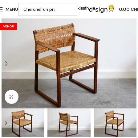
0
MENU
0.00
CH
VENDU
Cliquer pour agrandir