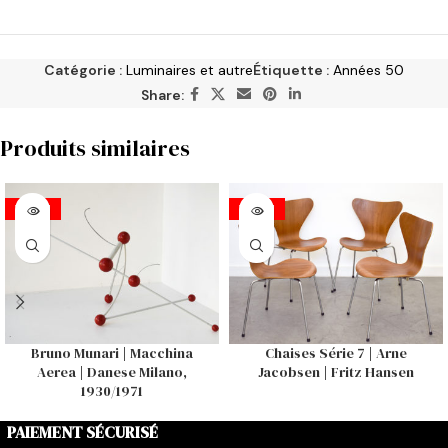
Catégorie :
Luminaires et autre
Étiquette :
Années 50
Share:
Produits similaires
VENDU
VENDU
Bruno Munari | Macchina
Chaises Série 7 | Arne
Aerea | Danese Milano,
Jacobsen | Fritz Hansen
1930/1971
PAIEMENT SÉCURISÉ