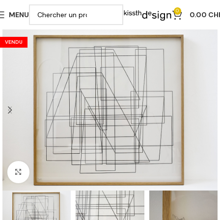
0
MENU
0.00
CH
VENDU
Cliquer pour agrandir