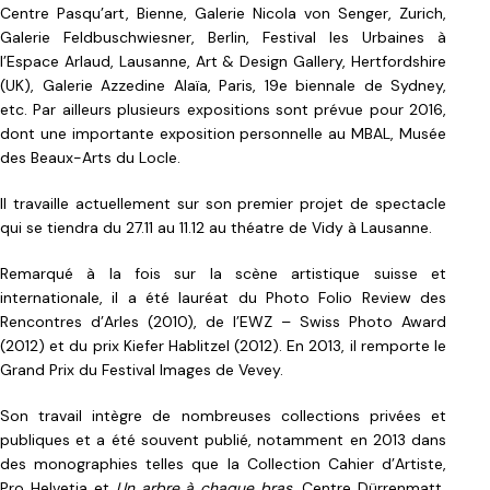
Centre Pasqu’art, Bienne, Galerie Nicola von Senger, Zurich,
Galerie Feldbuschwiesner, Berlin, Festival les Urbaines à
l’Espace Arlaud, Lausanne, Art & Design Gallery, Hertfordshire
(UK), Galerie Azzedine Alaïa, Paris, 19e biennale de Sydney,
etc. Par ailleurs plusieurs expositions sont prévue pour 2016,
dont une importante exposition personnelle au MBAL, Musée
des Beaux-Arts du Locle.
Il travaille actuellement sur son premier projet de spectacle
qui se tiendra du 27.11 au 11.12 au théatre de Vidy à Lausanne.
Remarqué à la fois sur la scène artistique suisse et
internationale, il a été lauréat du Photo Folio Review des
Rencontres d’Arles (2010), de l’EWZ – Swiss Photo Award
(2012) et du prix Kiefer Hablitzel (2012). En 2013, il remporte le
Grand Prix du Festival Images de Vevey.
Son travail intègre de nombreuses collections privées et
publiques et a été souvent publié, notamment en 2013 dans
des monographies telles que la Collection Cahier d’Artiste,
Pro Helvetia et
Un arbre à chaque bras
, Centre Dürrenmatt,