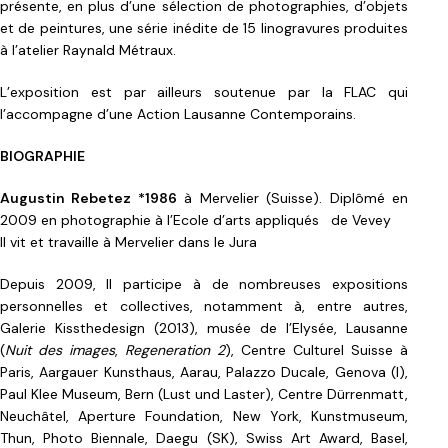
présente, en plus d’une sélection de photographies, d’objets
et de peintures, une série inédite de 15 linogravures produites
à l’atelier Raynald Métraux.
L’exposition est par ailleurs soutenue par la FLAC qui
l’accompagne d’une Action Lausanne Contemporains.
BIOGRAPHIE
Augustin Rebetez *1986
à Mervelier (Suisse). Diplômé en
2009 en photographie à l’Ecole d’arts appliqués de Vevey
Il vit et travaille à Mervelier dans le Jura
Depuis 2009, Il participe à de nombreuses expositions
personnelles et collectives, notamment à, entre autres,
Galerie Kissthedesign (2013), musée de l’Elysée, Lausanne
(
Nuit des images
,
Regeneration 2
), Centre Culturel Suisse à
Paris, Aargauer Kunsthaus, Aarau, Palazzo Ducale, Genova (I),
Paul Klee Museum, Bern (Lust und Laster), Centre Dürrenmatt,
Neuchâtel, Aperture Foundation, New York, Kunstmuseum,
Thun, Photo Biennale, Daegu (SK), Swiss Art Award, Basel,