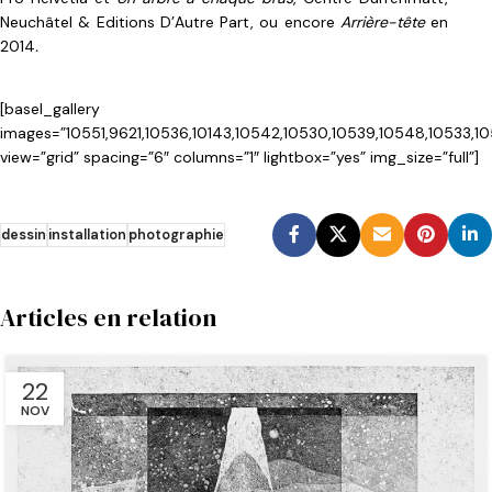
Neuchâtel & Editions D’Autre Part, ou encore
Arrière-tête
en
2014
.
[basel_gallery
images=”10551,9621,10536,10143,10542,10530,10539,10548,10533,10
view=”grid” spacing=”6″ columns=”1″ lightbox=”yes” img_size=”full”]
dessin
installation
photographie
Articles en relation
22
NOV