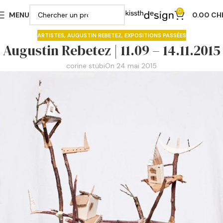
0
MENU
0.00
CH
ARTISTES
,
AUGUSTIN REBETEZ
,
EXPOSITIONS PASSÉES
Augustin Rebetez | 11.09 – 14.11.2015
corine stübi
On 24 mai 2015